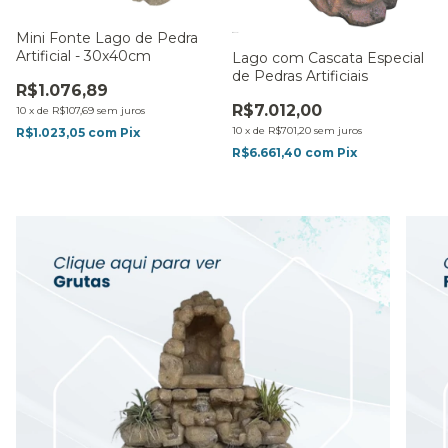
Mini Fonte Lago de Pedra
Artificial - 30x40cm
Lago com Cascata Especial
de Pedras Artificiais
R$1.076,89
R$7.012,00
10
x
de
R$107,69
sem juros
10
x
de
R$701,20
sem juros
R$1.023,05
com
Pix
R$6.661,40
com
Pix