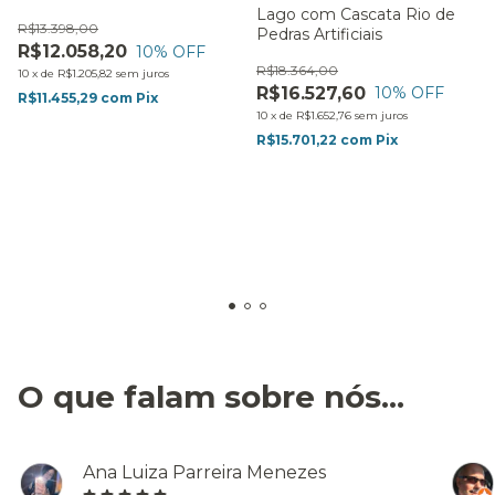
Lago com Cascata Rio de
R$13.398,00
Pedras Artificiais
R$12.058,20
10
% OFF
Fácil Instalação:
Não exige obras complexas ou escavações, sendo
R$18.364,00
10
x
de
R$1.205,82
sem juros
uma peça resistente e prática.
R$16.527,60
10
% OFF
R$11.455,29
com
Pix
10
x
de
R$1.652,76
sem juros
Baixa Manutenção:
Sistema de filtragem eficiente que reduz a
R$15.701,22
com
Pix
necessidade de cuidados constantes.
Versatilidade:
Ideal para áreas externas como jardins, pátios e
espaços gourmets.
Transforme seu ambiente com a
Cascata Planície
e desfrute da tranquilidade e beleza que apenas a
combinação de água e design podem oferecer.
O que falam sobre nós...
Ana Luiza Parreira Menezes