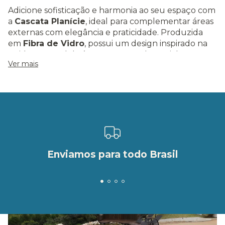
Adicione sofisticação e harmonia ao seu espaço com
a
Cascata Planície
, ideal para complementar áreas
externas com elegância e praticidade. Produzida
em
Fibra de Vidro
, possui um design inspirado na
fluidez natural da água, com quedas e nichos que
Ver mais
realçam a beleza do ambiente.
Especificações:
Dimensões:
Comprimento: 2,00 m
Largura: 1,00 m
Enviamos para todo Brasil
Altura: 0,90 m
Volume:
700 litros
Peso:
70 kg
Material:
Fibra de Vidro