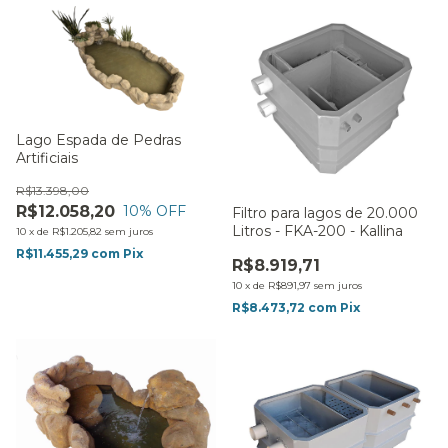
Lago Espada de Pedras
Artificiais
R$13.398,00
R$12.058,20
10
% OFF
Filtro para lagos de 20.000
Litros - FKA-200 - Kallina
10
x
de
R$1.205,82
sem juros
R$11.455,29
com
Pix
R$8.919,71
10
x
de
R$891,97
sem juros
R$8.473,72
com
Pix