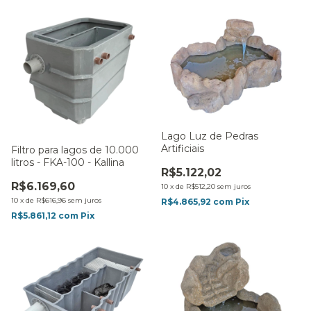
Lago Luz de Pedras
Artificiais
Filtro para lagos de 10.000
litros - FKA-100 - Kallina
R$5.122,02
R$6.169,60
10
x
de
R$512,20
sem juros
10
x
de
R$616,96
sem juros
R$4.865,92
com
Pix
R$5.861,12
com
Pix