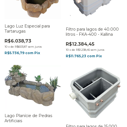
Lago Luz Especial para
Filtro para lagos de 40.000
Tartarugas
litros - FKA-400 - Kallina
R$6.038,73
R$12.384,45
10
x
de
R$603,87
sem juros
10
x
de
R$1.238,45
sem juros
R$5.736,79
com
Pix
R$11.765,23
com
Pix
Lago Planície de Pedras
Artificiais
Filtro para lagos de 15.000