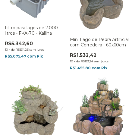
Filtro para lagos de 7.000
litros - FKA-70 - Kallina
Mini Lago de Pedra Artificial
R$5.342,60
com Corredeira - 60x60cm
10
x
de
R$534,26
sem juros
R$1.532,42
R$5.075,47
com
Pix
10
x
de
R$153,24
sem juros
R$1.455,80
com
Pix