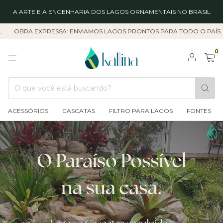
A ARTE E A ENGENHARIA DOS LAGOS ORNAMENTAIS NO BRASIL
A EXPRESSA: ENVIAMOS LAGOS PRONTOS PARA TODO O PAÍS
COMP
0
ACESSÓRIOS
CASCATAS
FILTRO PARA LAGOS
FONTES