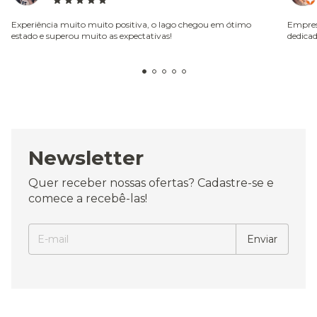
Experiência muito muito positiva, o lago chegou em ótimo
Empres
estado e superou muito as expectativas!
dedicad
Newsletter
Quer receber nossas ofertas? Cadastre-se e
comece a recebê-las!