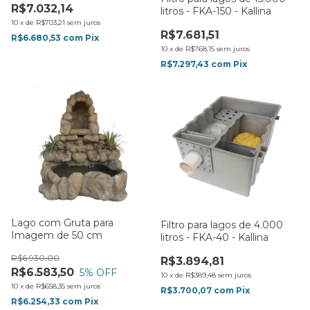
R$7.032,14
litros - FKA-150 - Kallina
10
x
de
R$703,21
sem juros
R$7.681,51
R$6.680,53
com
Pix
10
x
de
R$768,15
sem juros
R$7.297,43
com
Pix
Lago com Gruta para
Filtro para lagos de 4.000
Imagem de 50 cm
litros - FKA-40 - Kallina
R$6.930,00
R$3.894,81
R$6.583,50
5
% OFF
10
x
de
R$389,48
sem juros
10
x
de
R$658,35
sem juros
R$3.700,07
com
Pix
R$6.254,33
com
Pix