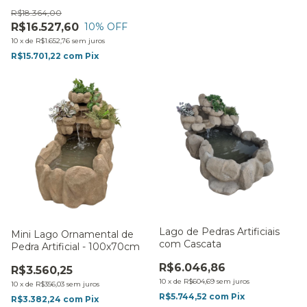
Projeto Personalizado
R$18.364,00
R$16.527,60
10
% OFF
10
x
de
R$1.652,76
sem juros
R$15.701,22
com
Pix
Lago de Pedras Artificiais
Mini Lago Ornamental de
com Cascata
Pedra Artificial - 100x70cm
R$6.046,86
R$3.560,25
10
x
de
R$604,69
sem juros
10
x
de
R$356,03
sem juros
R$5.744,52
com
Pix
R$3.382,24
com
Pix