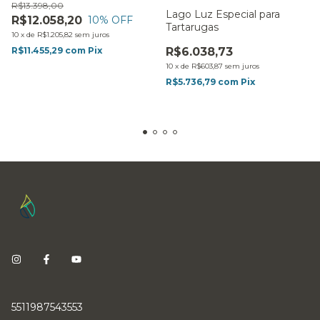
R$13.398,00
Lago Luz Especial para
R$12.058,20
10
% OFF
Tartarugas
10
x
de
R$1.205,82
sem juros
R$11.455,29
com
Pix
R$6.038,73
10
x
de
R$603,87
sem juros
R$5.736,79
com
Pix
5511987543553