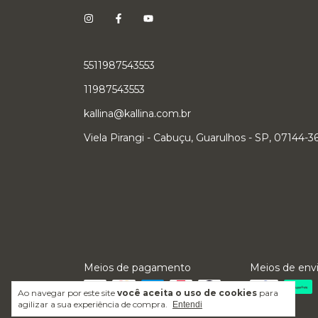
5511987543553
11987543553
kallina@kallina.com.br
Viela Pirangi - Cabuçu, Guarulhos - SP, 07144-3
Meios de pagamento
Meios de env
Ao navegar por este site
você aceita o uso de cookies
para
agilizar a sua experiência de compra.
Entendi