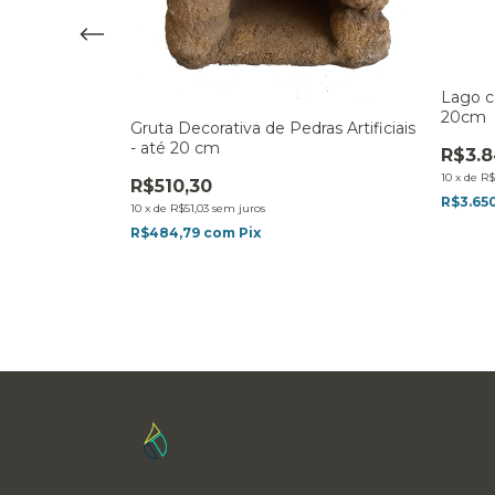
Lago c
20cm
Gruta Decorativa de Pedras Artificiais
- até 20 cm
R$3.8
10
x
de
R$
R$510,30
R$3.65
10
x
de
R$51,03
sem juros
as Artificiais
R$484,79
com
Pix