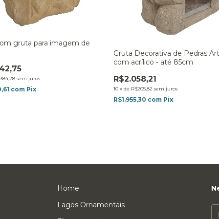
om gruta para imagem de
Gruta Decorativa de Pedras Arti
com acrílico - até 85cm
42,75
R$2.058,21
384,28
sem juros
0,61
com
Pix
10
x
de
R$205,82
sem juros
R$1.955,30
com
Pix
Home
N
Lagos Ornamentais