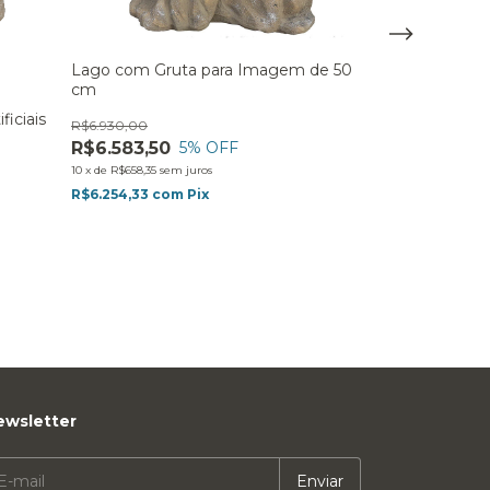
Lago com Gruta para Imagem de 50
cm
ficiais
R$6.930,00
R$6.583,50
5
% OFF
10
x
de
R$658,35
sem juros
R$6.254,33
com
Pix
Gruta Decorativ
- até 50cm
R$942,90
10
x
de
R$94,29
sem 
R$895,76
com
P
ewsletter