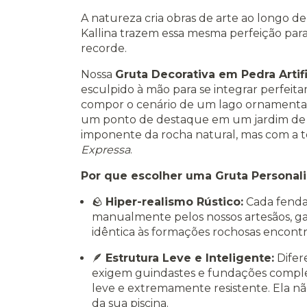
A natureza cria obras de arte ao longo de
Kallina trazem essa mesma perfeição par
recorde.
Nossa
Gruta Decorativa em Pedra Artifi
esculpido à mão para se integrar perfeita
compor o cenário de um lago ornamental, 
um ponto de destaque em um jardim de in
imponente da rocha natural, mas com a 
Expressa
.
Por que escolher uma Gruta Personali
🪨
Hiper-realismo Rústico:
Cada fenda,
manualmente pelos nossos artesãos, ga
idêntica às formações rochosas encont
🪶
Estrutura Leve e Inteligente:
Difer
exigem guindastes e fundações complexa
leve e extremamente resistente. Ela nã
da sua piscina.