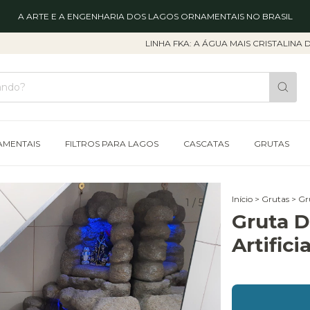
A ARTE E A ENGENHARIA DOS LAGOS ORNAMENTAIS NO BRASIL
LINHA FKA: A ÁGUA MAIS CRISTALINA DO BRA
AMENTAIS
FILTROS PARA LAGOS
CASCATAS
GRUTAS
Início
>
Grutas
>
Gr
1
/
5
Gruta D
Artifici