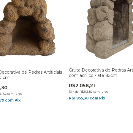
Gruta Decorativa de Pedras Arti
ecorativa de Pedras Artificiais
com acrílico - até 85cm
20 cm
R$2.058,21
,30
10
x
de
R$205,82
sem juros
51,03
sem juros
R$1.955,30
com
Pix
,79
com
Pix