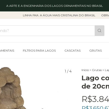
A ARTE E A ENGENHARIA DOS LAGOS ORNAMENTAIS NO BRASIL
LINHA FKA: A ÁGUA MAIS CRISTALINA DO BRASIL
OBRA EXPRESS
AMENTAIS
FILTROS PARA LAGOS
CASCATAS
GRUTAS
Início
>
Grutas
>
La
1
/
4
Lago c
de 20c
R$3.84
R$3.650,6