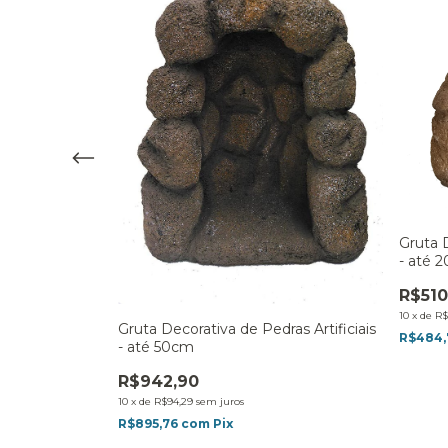
Imagem de 50
Gruta D
- até 
R$510
10
x
de
R$
Gruta Decorativa de Pedras Artificiais
R$484
- até 50cm
R$942,90
10
x
de
R$94,29
sem juros
R$895,76
com
Pix