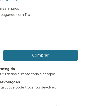
8
sem juros
pagando com Pix
rotegida
 cuidados durante toda a compra.
devoluções
tar, você pode trocar ou devolver.
P:
Alterar CEP