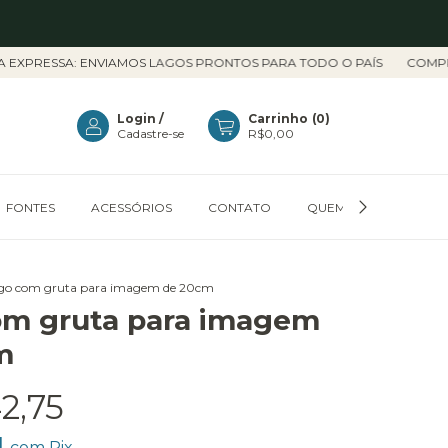
A: ENVIAMOS LAGOS PRONTOS PARA TODO O PAÍS
COMPRA 100% 
Login
/
Carrinho
(
0
)
Cadastre-se
R$0,00
FONTES
ACESSÓRIOS
CONTATO
QUEM SOMOS
C
go com gruta para imagem de 20cm
om gruta para imagem
m
2,75
1
com
Pix