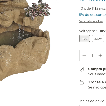
10
x de
R$384,2
5% de desconto
Ver mais detalhes
voltagem :
110V
110V
220V
Compra p
Seus dados
Trocas e 
Se não gos
Entregas para o CE
Meios de envio