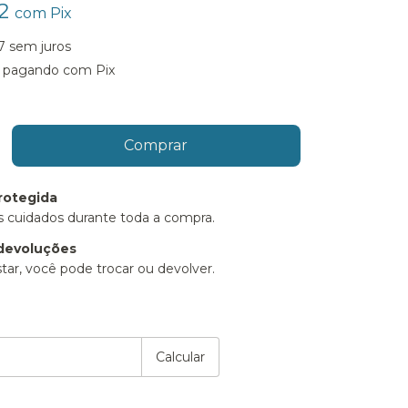
72
com
Pix
7
sem juros
pagando com Pix
rotegida
 cuidados durante toda a compra.
devoluções
tar, você pode trocar ou devolver.
P:
Alterar CEP
Calcular