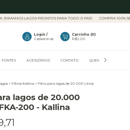
VIAMOS LAGOS PRONTOS PARA TODO O PAÍS
COMPRA 100% SEGUR
Login
/
Carrinho
(
0
)
Cadastre-se
R$0,00
FONTES
ACESSÓRIOS
CONTATO
QUEM SOMOS
C
Lagos
>
Filtros Kallina
>
Filtro para lagos de 20.000 Litros
para lagos de 20.000
 FKA-200 - Kallina
9,71