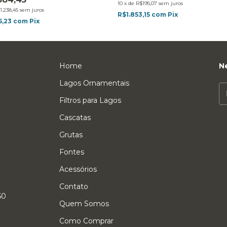
10
x
de
R$195,07
sem juros
1.238,45
sem juros
R$1.853,15
com
Pix
5,23
com
Pix
Home
N
Lagos Ornamentais
Filtros para Lagos
Cascatas
Grutas
Fontes
Acessórios
Contato
60
Quem Somos
Como Comprar