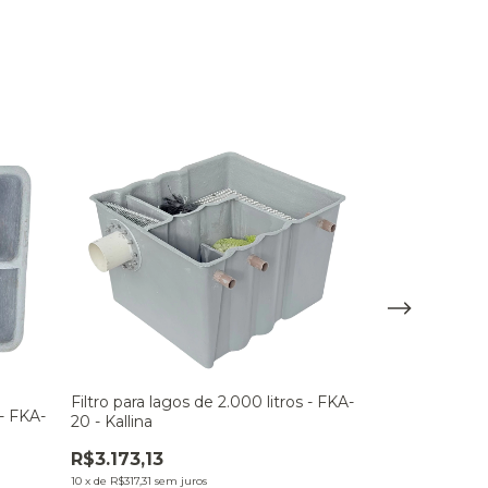
Filtro para lagos de 2.000 litros - FKA-
Filtro para lag
 - FKA-
20 - Kallina
FKA-600 - Kall
R$3.173,13
R$17.932,98
10
x
de
R$317,31
sem juros
10
x
de
R$1.793,30
se