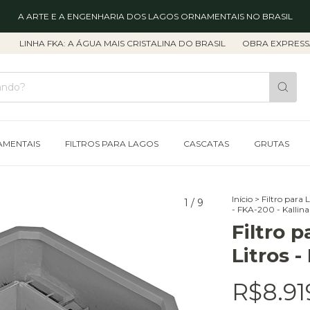
A ARTE E A ENGENHARIA DOS LAGOS ORNAMENTAIS NO BRASIL
INHA FKA: A ÁGUA MAIS CRISTALINA DO BRASIL
OBRA EXPRESSA: EN
AMENTAIS
FILTROS PARA LAGOS
CASCATAS
GRUTAS
Início
>
Filtro para 
1
/
9
- FKA-200 - Kallina
Filtro 
Litros -
R$8.91