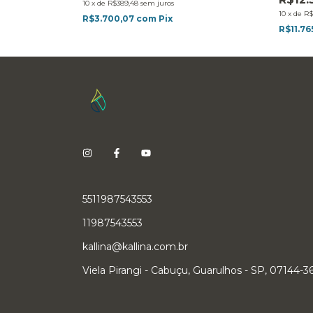
10
x
de
R$389,48
sem juros
10
x
de
R$
R$3.700,07
com
Pix
R$11.76
5511987543553
11987543553
kallina@kallina.com.br
Viela Pirangi - Cabuçu, Guarulhos - SP, 07144-3