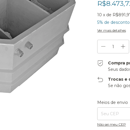
R$8.473,
10
x de
R$891,9
5% de desconto
Ver mais detalhes
Compra p
Seus dados
Trocas e 
Se não gos
Entregas para o CE
Meios de envio
Não sei meu CEP