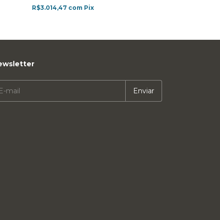
R$3.014,47
com
Pix
R$17.036,33
co
ewsletter